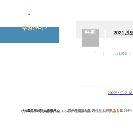
참여하기
후원공지
후원안내 >
04.28
2022
2021
No.
7
등록일
2022.04.28
>
첨부파일
(2.6M)
내려받기
기부금모금액_및_활용실적명세.p..
2022년도 
(사)홀로세생태보존연구소
강원특별자치도 횡성군 갑천면 갑천로 690번길
이전목록
COPYRIGHT (C)
HECRI
ALL RIGHTS RESERVED.
Managed by
D'TRUST