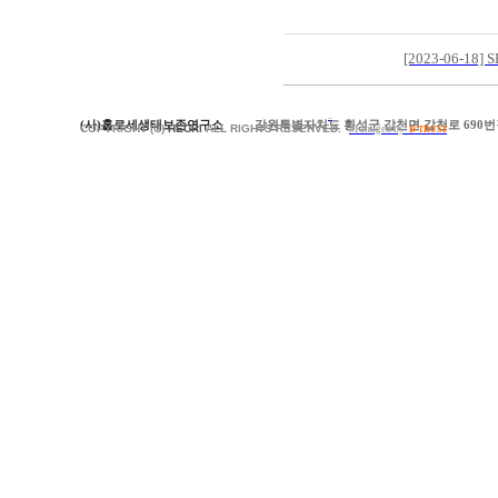
[2023-06-1
(사)홀로세생태보존연구소
강원특별자치도 횡성군 갑천면 갑천로 690번길
이전목록
COPYRIGHT (C)
HECRI
ALL RIGHTS RESERVED.
Managed by
D'TRUST