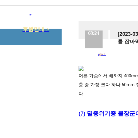
뉴스&이벤트
연구소칼럼
질문과 답변
후원안내 >
03.24
2023
[2023
를 잡아
No.
158
등록일
2023.03.24
go >
참조사이트
바로가기
어른 가슴에서 배까지 400
충 중 가장 크다 하나 60m
다.
(7) 멸종위기종 물장군이