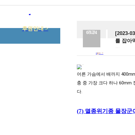
뉴스&이벤트
연구소칼럼
질문과 답변
후원안내 >
03.24
2023
[2023
를 잡아
No.
158
등록일
2023.03.24
go >
참조사이트
바로가기
어른 가슴에서 배까지 400
충 중 가장 크다 하나 60m
다.
(7) 멸종위기종 물장군이