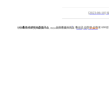
[2023-06-1
(사)홀로세생태보존연구소
강원특별자치도 횡성군 갑천면 갑천로 690번길
이전목록
COPYRIGHT (C)
HECRI
ALL RIGHTS RESERVED.
Managed by
D'TRUST