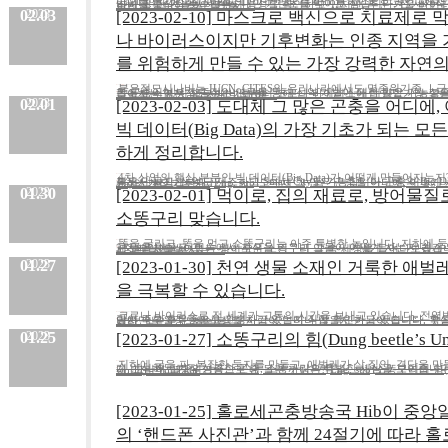
입니다. 한 겨울에 새싹을 내민 기린초를 먹이로 삼습니다. 전 세계적 멸종위기종인 붉은점모시나비를 증식하면서 많은 가능성을 확인하고 있지만, 추운 겨울 바이러스에 노출되었음에도 왕성하게 활동하는 붉은점모시....
내용 :
02.03
2023
[2023-02-10] 마스크로 백신으로 치료제로 
나 바이러스이지만 기후변화는 인종 지역을 
를 위험하게 만들 수 있는 가장 강력한 자연
붉은점모시나비는 IUCN, CITES와 우리나라에서도 멸종위기종 Ⅰ급
No.
150
등록일
2023.02.10
한 곤충이어서 집중적인 연구를 통해 신약 개발에 대한 많은 가능성을 확인하고 있습니다. 최근 들어서는 붉은점모시나비로부터 코로나 바이러스에 대항할가장 좋은 항바이러스성 단백질을 추출할 수 있지 않을까? 기대하....
내용 :
02.01
2023
[2023-02-03] 도대체 그 많은 곤충을 어디
빅 데이터(Big Data)의 가장 기초가 되는 
하게 정리합니다.
4차 산업의 핵심 부분인 빅 데이터(Big Data)가 어떻게 만들어지는
No.
149
등록일
2023.02.03
책도 만들고, 신약도 제조하고 Smart City도 가능합니다.곤충의 Big Data는 이러한 기초 작업을 통해서 시작됩니다.[Eng. sub]도대체 그 많은 곤충을 어디에, 어떻게 사용하지? 빅 데이터(Big Data)의 가장 기초가 ....
내용 :
01.30
2023
[2023-02-01] 먹이로, 집의 재료로, 방어물질로
소똥구리 맞습니다.
똥을 굴리고, 똥을 먹고 소똥구리는 아주 특별한 놈입니다. 지하에 
No.
148
등록일
2023.02.01
근 알을 만들고 그 속에서 자식을 키우니 그들이 어떻게 사는지 쉽게 알아차릴 수 없습니다.2중, 3중 베일에 쌓여있는 경이로운 소똥구리 알 속 세상을 들여다보겠습니다.아마도 소똥구리 알 속 세상은 처음 보시는 ....
내용 :
01.27
2023
[2023-01-30] 천연 생물 소재인 거룩한 애
을 극복할 수 있습니다.
코로나 바이러스로 전 세계가 고통의 시간을 보내고 있습니다. 전염
No.
147
등록일
2023.01.30
람이 죽고 후유증으로 고생하고 있는지 직접 확인하고 있습니다. 확실한 통계로 밝혀지지는 않았지만 우울증으로 고생할 사람이 얼마나 많을지 가늠이 됩니다. 웃음 소리 끊긴 지 오래 되었습니다. 앞으로도 계속 될 ....
내용 :
01.25
2023
[2023-01-27] 소똥구리의 힘(Dung beetle’s Und
지하에 굴을 파, 복잡한 둥지를 만들고, 애벌레가 살 집인, 경단을 
No.
146
등록일
2023.01.27
게 번식하는 가장 성공한 곤충, 소똥구리의 특별한 세상을 보여줍니다. 소똥구리의 힘을 느낍니다. 그러나 멸종위기종으로 내 몰린 까닭은?[Eng. sub]소똥구리의 힘(Dung beetle’s Underground world) - YouTube
내용 :
[2023-01-25] 홀로세곤충방송국 Hib이 중
의 ‘핸드폰 사진관’과 함께 24절기에 따라