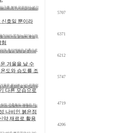
 입구를 봉해 안전하다 생각
5707
위한 신호일 뿐이라
6371
 움직이지 못하는 알이나 번
탐험
인이라면 호리병벌은 진흙으로
6212
추운 겨울을 날 수
 온도와 습도를 조
5747
 겨울을 무사히 나기 위함인
 각기 다른 모습으로
4719
들처럼 곤충들도 겨울은 치
한지성 나비인 붉은점
신약 재료로 활용
4206
니다. 바로 붉은점모시나비